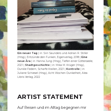
Ein neuer Tag
| in: Siiri Saunders und Adrian R. Stiller
(Hrsg.), Entzünde den Funken, Eigenverlag, 2018 |
Eine
neue Ära
| in: Hanna Jung (Hrsg.), Tiefen einer Götterseele,
2021 |
Stadtgeschichte
| in: Mika M. Krüger (Hrsg.),
Dunkle Federn, Scharfe Krallen, 2021 |
Kontrolle
| in:
Juliane Schiesel (Hrsg.), Acht Wochen Dunkelheit, Alea
Libris Verlag, 2022
ARTIST STATEMENT
Auf Reisen und im Alltag begegnen mir